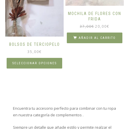
MOCHILA DE FLORES CON
FRIDA
El
El
37,00
€
20,00
€
precio
precio
original
actual
AÑADIR AL CARRITO
era:
es:
BOLSOS DE TERCIOPELO
37,00€.
20,00€.
35,00
€
SELECCIONAR OPCIONES
Este
producto
tiene
múltiples
variantes.
Las
Encuentra tu accesorio perfecto para combinar con tu ropa
opciones
se
en nuestra categoría de complementos .
pueden
elegir
Siempre un detalle que añade estilo y permite realzar el