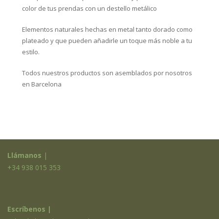
en
color de tus prendas con un destello metálico
la
página
Elementos naturales hechas en metal tanto dorado como
de
plateado y que pueden añadirle un toque más noble a tu
producto
estilo.
Todos nuestros productos son asemblados por nosotros
en Barcelona
Llámanos
|
+34 938 015 353
Escríbenos |