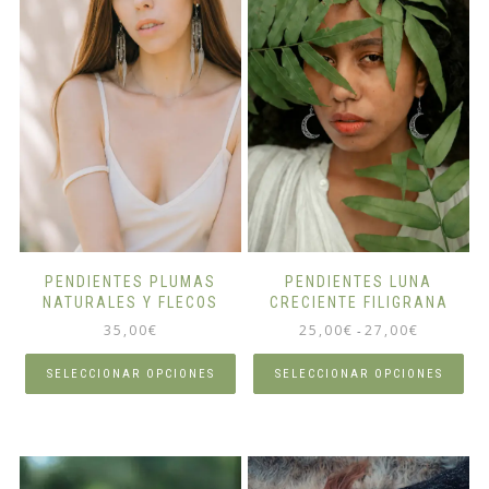
PENDIENTES PLUMAS
PENDIENTES LUNA
NATURALES Y FLECOS
CRECIENTE FILIGRANA
Rango
35,00
€
25,00
€
27,00
€
-
de
precios:
SELECCIONAR OPCIONES
SELECCIONAR OPCIONES
desde
Este
Este
25,00€
producto
producto
hasta
tiene
tiene
27,00€
múltiples
múltiples