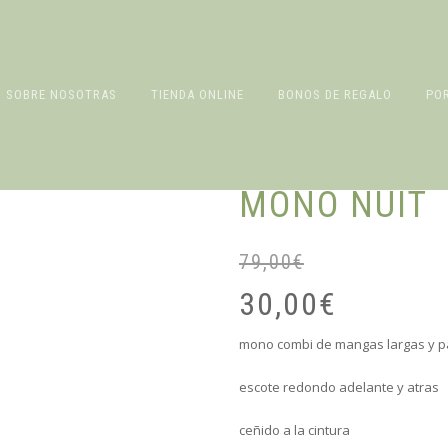
SOBRE NOSOTRAS
TIENDA ONLINE
BONOS DE REGALO
PO
MONO NUIT
79,00
€
30,00
€
mono combi de mangas largas y p
escote redondo adelante y atras
ceñido a la cintura