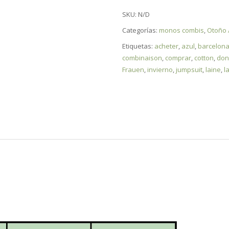
SKU:
N/D
Categorías:
monos combis
,
Otoño 
Etiquetas:
acheter
,
azul
,
barcelon
combinaison
,
comprar
,
cotton
,
don
Frauen
,
invierno
,
jumpsuit
,
laine
,
l