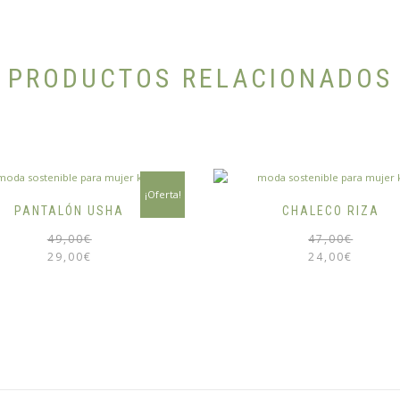
PRODUCTOS RELACIONADOS
¡Oferta!
PANTALÓN USHA
CHALECO RIZA
El
El
49,00
€
47,00
€
precio
precio
29,00
€
24,00
€
original
actual
era:
es:
49,00€.
29,00€.