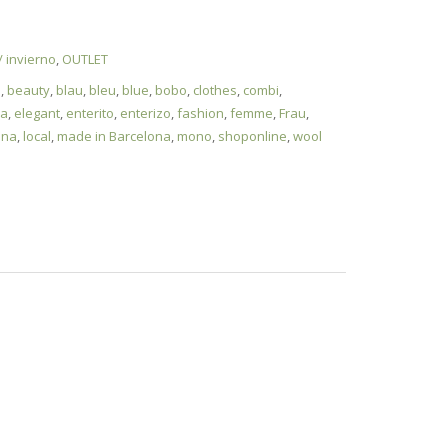
/ invierno
,
OUTLET
a
,
beauty
,
blau
,
bleu
,
blue
,
bobo
,
clothes
,
combi
,
a
,
elegant
,
enterito
,
enterizo
,
fashion
,
femme
,
Frau
,
ana
,
local
,
made in Barcelona
,
mono
,
shoponline
,
wool