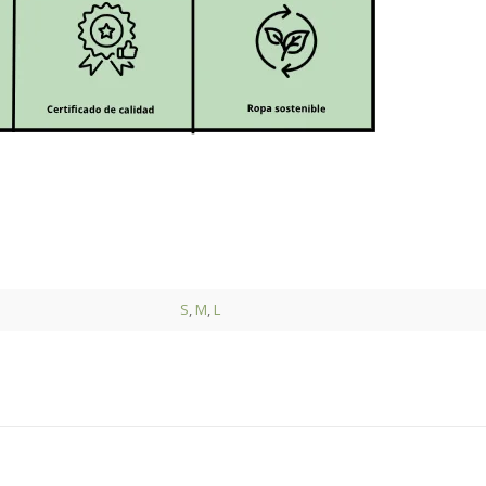
S
,
M
,
L