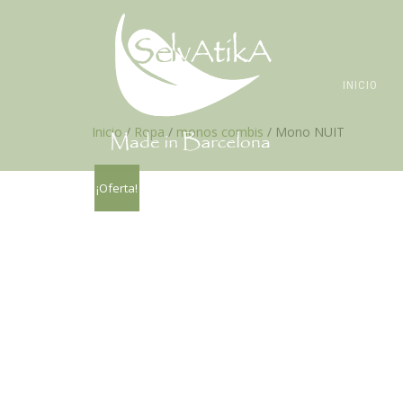
INICIO
Inicio
/
Ropa
/
monos combis
/ Mono NUIT
¡Oferta!