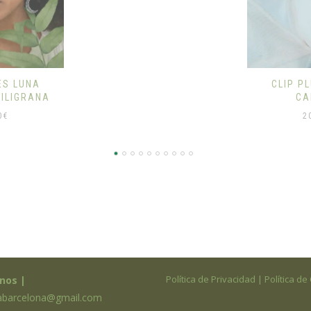
CLIP PLUMA PARA
CABELLO
20,00
€
Política de Privacidad
|
Política de
nos |
kabarcelona@gmail.com