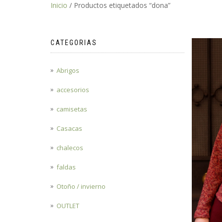
Inicio
/ Productos etiquetados “dona”
CATEGORIAS
Abrigos
accesorios
camisetas
Casacas
chalecos
faldas
Otoño / invierno
OUTLET