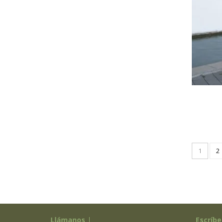
1
2
Llámanos
|
Escríbe