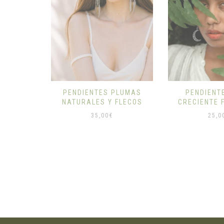
PLUMAS
PENDIENTES LUNA
PENDIENTE
FLECOS
CRECIENTE FILIGRANA
25,0
25,00
€