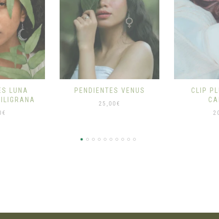
S VENUS
CLIP PLUMA PARA
ABRIGO
CABELLO
0
€
6
20,00
€