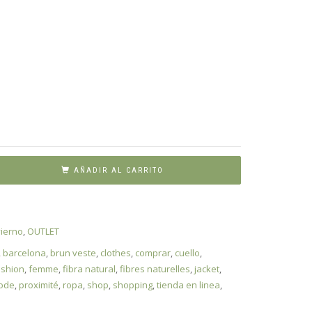
AÑADIR AL CARRITO
vierno
,
OUTLET
,
barcelona
,
brun veste
,
clothes
,
comprar
,
cuello
,
ashion
,
femme
,
fibra natural
,
fibres naturelles
,
jacket
,
ode
,
proximité
,
ropa
,
shop
,
shopping
,
tienda en linea
,