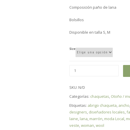
Composición paño de lana
Bolsillos
Disponible en talla S, M
Size
SKU:
N/D
Categorías:
chaquetas
,
Otoño / in
Etiquetas:
abrigo chaqueta
,
ancho
designers
,
diseñadores locales
,
f
laine
,
lana
,
marrón
,
moda Local
,
m
veste
,
woman
,
wool