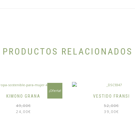
PRODUCTOS RELACIONADOS
¡Oferta!
KIMONO GRANA
VESTIDO FRANSI
El
El
Este
49,00
€
52,00
€
precio
precio
producto
24,00
€
39,00
€
original
actual
tiene
era:
es:
múltiples
49,00€.
24,00€.
variantes.