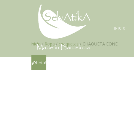
INICIO
Inicio
/
Ropa
/
chaquetas
/ CHAQUETA EONE
¡Oferta!