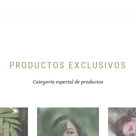
Las
opciones
se
pueden
elegir
en
la
página
de
producto
PRODUCTOS EXCLUSIVOS
Categoría especial de productos