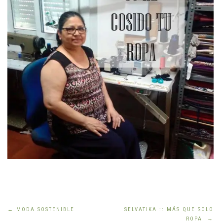
Navegación
←
MODA SOSTENIBLE
SELVATIKA :: MÁS QUE SOLO
ROPA
→