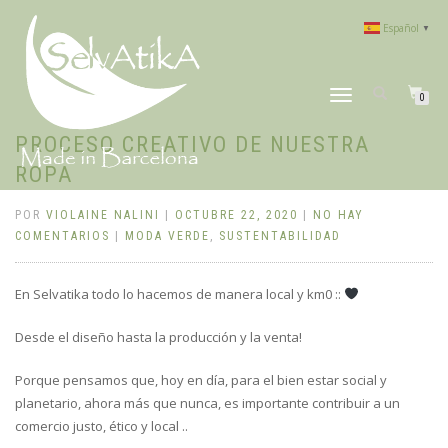
Español
▼
CAMBIAR
0
NAVEGACIÓN
PROCESO CREATIVO DE NUESTRA
ROPA
POR
VIOLAINE NALINI
|
OCTUBRE 22, 2020
|
NO HAY
COMENTARIOS
|
MODA VERDE
,
SUSTENTABILIDAD
En Selvatika todo lo hacemos de manera local y km0 ::
Desde el diseño hasta la producción y la venta!
Porque pensamos que, hoy en día, para el bien estar social y
planetario, ahora más que nunca, es importante contribuir a un
comercio justo, ético y local ..