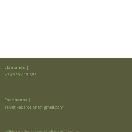
de
entradas
Llámanos
|
+34 938 015 353
Escríbenos |
selvatikabarcelona@gmail.com
Política de Privacidad
|
Política de Cookies